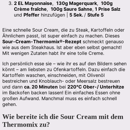
2
EL Mayonnaise
,
130
g Magerquark
,
100
g
Crème fraîche
,
100
g Saure Sahne
,
1
Prise Salz
und
Pfeffer
hinzufügen |
5 Sek.
/
Stufe 5
Eine schnelle Sour Cream, die zu Steak, Kartoffeln oder
Ähnlichem passt, ist super einfach zu machen. Dieses
Sour-Cream-Thermomix®-Rezept
schmeckt genauso
wie aus dem Steakhaus. Ist aber eben selbst gemacht!
Mit wenigen Zutaten habt ihr eine tolle Creme.
Ich persönlich esse sie – wie ihr es auf den Bildern sehen
könnt – am liebsten zu Ofenkartoffeln. Dazu einfach die
Kartoffeln waschen, einschneiden, mit Olivenöl
bestreichen und Knoblauch- oder Meersalz bestreuen
und dann
ca. 20 Minuten
bei
220°C Ober-/ Unterhitze
im Backofen backen lassen! Ein einfaches Essen ohne
großen Aufwand. Manchmal muss es einfach schnell
gehen.
Wie bereite ich die Sour Cream mit dem
Thermomix zu?