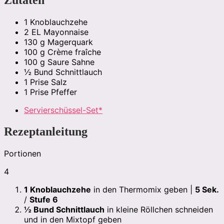
Zutaten
1
Knoblauchzehe
2
EL
Mayonnaise
130
g
Magerquark
100
g
Crème fraîche
100
g
Saure Sahne
½
Bund
Schnittlauch
1
Prise
Salz
1
Prise
Pfeffer
Servierschüssel-Set*
Rezeptanleitung
Portionen
4
1
Knoblauchzehe
in den Thermomix geben |
5 Sek.
/
Stufe 6
½
Bund Schnittlauch
in kleine Röllchen schneiden
und in den Mixtopf geben