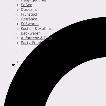
Hauptgerichte
Soßen
Desserts
Frühstück
Getränke
Süßwaren
Kuchen & Muffins
Backwaren
Aufstriche & Dips
Party-Food